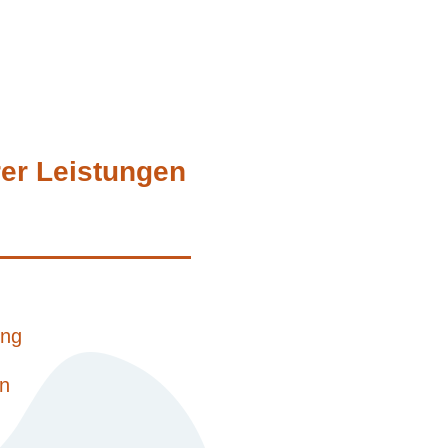
rer Leistungen
ung
on