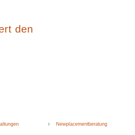
ert den
taltungen
Newplacementberatung