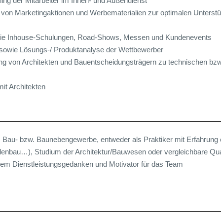
ing der Mitarbeiter im Innen- und Außendienst
von Marketingaktionen und Werbematerialien zur optimalen Unterstü
 wie Inhouse-Schulungen, Road-Shows, Messen und Kundenevents
 sowie Lösungs-/ Produktanalyse der Wettbewerber
g von Architekten und Bauentscheidungsträgern zu technischen bzw
t Architekten
Bau- bzw. Baunebengewerbe, entweder als Praktiker mit Erfahrung o
enbau…), Studium der Architektur/Bauwesen oder vergleichbare Qual
ohem Dienstleistungsgedanken und Motivator für das Team