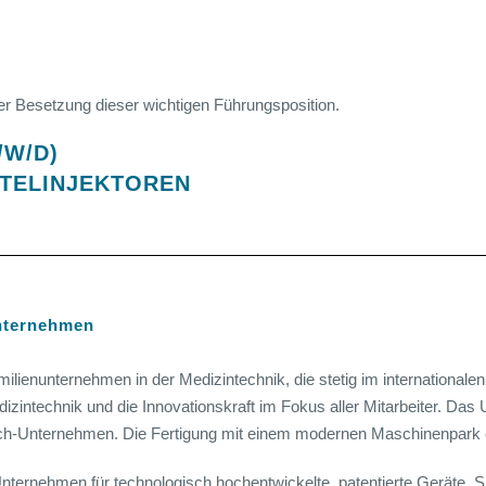
er Besetzung dieser wichtigen Führungsposition.
/W/D)
TTELINJEKTOREN
unternehmen
ilienunternehmen in der Medizintechnik, die stetig im international
Medizintechnik und die Innovationskraft im Fokus aller Mitarbeiter. D
htech-Unternehmen. Die Fertigung mit einem modernen Maschinenpark 
Unternehmen für technologisch hochentwickelte, patentierte Geräte. S